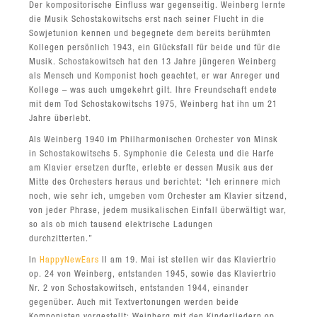
Der kompositorische Einfluss war gegenseitig. Weinberg lernte
die Musik Schostakowitschs erst nach seiner Flucht in die
Sowjetunion kennen und begegnete dem bereits berühmten
Kollegen persönlich 1943, ein Glücksfall für beide und für die
Musik. Schostakowitsch hat den 13 Jahre jüngeren Weinberg
als Mensch und Komponist hoch geachtet, er war Anreger und
Kollege – was auch umgekehrt gilt. Ihre Freundschaft endete
mit dem Tod Schostakowitschs 1975, Weinberg hat ihn um 21
Jahre überlebt.
Als Weinberg 1940 im Philharmonischen Orchester von Minsk
in Schostakowitschs 5. Symphonie die Celesta und die Harfe
am Klavier ersetzen durfte, erlebte er dessen Musik aus der
Mitte des Orchesters heraus und berichtet: “Ich erinnere mich
noch, wie sehr ich, umgeben vom Orchester am Klavier sitzend,
von jeder Phrase, jedem musikalischen Einfall überwältigt war,
so als ob mich tausend elektrische Ladungen
durchzitterten.”
In
HappyNewEars
II am 19. Mai ist stellen wir das Klaviertrio
op. 24 von Weinberg, entstanden 1945, sowie das Klaviertrio
Nr. 2 von Schostakowitsch, entstanden 1944, einander
gegenüber. Auch mit Textvertonungen werden beide