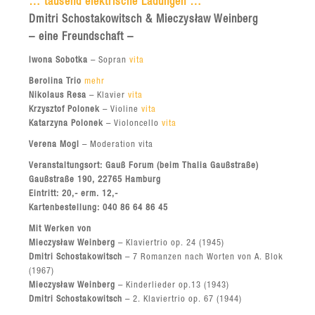
… tausend elektrische Ladungen …
Dmitri Schostakowitsch & Mieczysław Weinberg
– eine Freundschaft –
Iwona Sobotka
– Sopran
vita
Berolina Trio
mehr
Nikolaus Resa
– Klavier
vita
Krzysztof Polonek
– Violine
vita
Katarzyna Polonek
– Violoncello
vita
Verena Mogl
– Moderation vita
Veranstaltungsort: Gauß Forum (beim Thalia Gaußstraße)
Gaußstraße 190, 22765 Hamburg
Eintritt: 20,- erm. 12,-
Kartenbestellung: 040 86 64 86 45
Mit Werken von
Mieczysław Weinberg
– Klaviertrio op. 24 (1945)
Dmitri Schostakowitsch
– 7 Romanzen nach Worten von A. Blok
(1967)
Mieczysław Weinberg
– Kinderlieder op.13 (1943)
Dmitri Schostakowitsch
– 2. Klaviertrio op. 67 (1944)