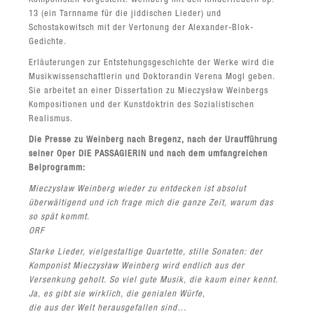
Komponisten vorgestellt: Weinberg mit den Kinderliedern op.
13 (ein Tarnname für die jiddischen Lieder) und
Schostakowitsch mit der Vertonung der Alexander-Blok-
Gedichte.
Erläuterungen zur Entstehungsgeschichte der Werke wird die
Musikwissenschaftlerin und Doktorandin Verena Mogl geben.
Sie arbeitet an einer Dissertation zu Mieczysław Weinbergs
Kompositionen und der Kunstdoktrin des Sozialistischen
Realismus.
Die Presse zu Weinberg nach Bregenz, nach der Uraufführung
seiner Oper DIE PASSAGIERIN und nach dem umfangreichen
Beiprogramm:
Mieczysław Weinberg wieder zu entdecken ist absolut
überwältigend und ich frage mich die ganze Zeit, warum das
so spät kommt.
ORF
Starke Lieder, vielgestaltige Quartette, stille Sonaten: der
Komponist Mieczysław Weinberg wird endlich aus der
Versenkung geholt. So viel gute Musik, die kaum einer kennt.
Ja, es gibt sie wirklich, die genialen Würfe,
die aus der Welt herausgefallen sind…